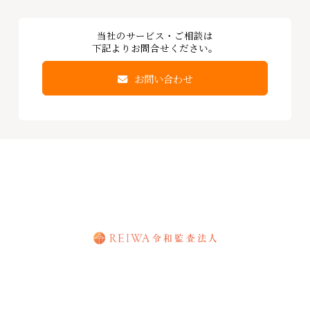
【Vanta導入企業向け】Integrationの設定について
Vanta × SOC2取得_内部統制整備/エビデンス収集編
当社のサービス・ご相談は
下記よりお問合せください。
【Vanta導入企業向け】Vantaを活用した場合の統制記述作
成の流れ
お問い合わせ
【Vanta導入企業向け】監査法人の選び方
SOC2報告書におけるカテゴリの傾向
SOC2取得支援コンサル業者選定のポイント
いきなりSOC2（Type1／Type2）に進むのは危険？＿準備
のフェーズの重要性
SOC2取得にかかるコスト
Type2レポートの対象期間の設定について
【SOC2取得への道のり】無理なくSOC2発行まで到達する
ために押さえるべき３つのポイント